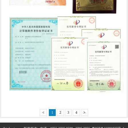
<
1
2
3
4
>