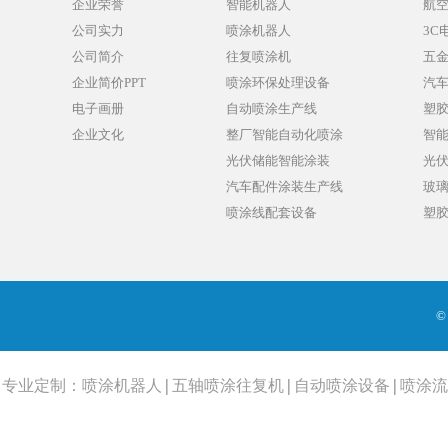
企业荣誉
智能机器人
航
公司实力
喷涂机器人
3C
公司简介
往复喷涂机
五
企业简价PPT
喷涂环保处理设备
汽
电子画册
自动喷涂生产线
塑
企业文化
整厂智能自动化喷涂
智
光伏储能智能涂装
光
汽车配件涂装生产线
玻
喷涂线配套设备
塑
©
专业定制：
喷涂机器人
|
五轴喷涂往复机
|
自动喷涂设备
|
喷涂流