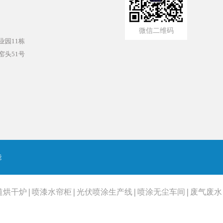
微信二维码
园11栋
头51号
能
道烘干炉
|
喷漆水帘柜
|
光伏喷涂生产线
|
喷涂无尘车间
|
废气废水