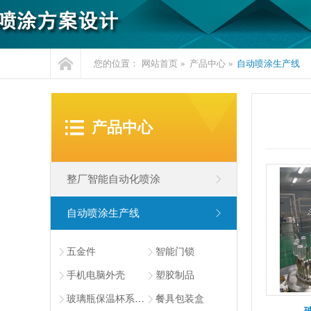
您的位置：
网站首页
»
产品中心
»
自动喷涂生产线
产品中心
整厂智能自动化喷涂
自动喷涂生产线
五金静电喷粉
真空镀膜喷涂线
单柜自动喷涂
双柜高速自动喷涂
五金件
智能门锁
disk静电自动喷涂
自动化生产线
手机电脑外壳
塑胶制品
玻璃瓶保温杯系列产品
餐具包装盒