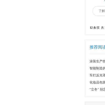
了解
12
条/页 共
推荐阅
涂装生产
智能制造
车灯反光罩
化妆品包
“立冬” 