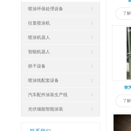
喷涂环保处理设备
了解
往复喷涂机
废气抽风系统
废气处理柜
净化喷涂车间
废水循环处理系统
喷涂机器人
三轴往复喷涂机
在线单轴往复喷涂机
五轴往复喷涂机
六轴往复喷涂机
智能机器人
在线式喷涂机器人
挂壁式喷涂机器人
上下往复机
烘干设备
码垛机器人
点焊机器人
喷涂线配套设备
防爆工业烤箱
恒温恒湿烤箱
华
隧道式烘干线
UV光固化涂装设备
汽车配件涂装生产线
供风净化系统
除尘系统
了解
喷枪设备
喷涂供油系统
光伏储能智能涂装
喷柜设备
电控设备