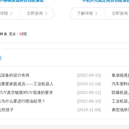
不锈钢保温杯自动喷漆线
手机外壳固定枪自动喷涂
详情
立即咨询
了解详情
立即咨询
19
条 页次：
1
/2
页
读
[2022-09-10]
线设备的设计布局
集放链悬
[2019-12-18]
的重要家庭成员——工业机器人
汽车塑料
[2022-08-12]
UV真空镀膜对UV底漆的要求
防爆机器
[2022-06-10]
装为什么要进行喷油处理？
工业机器
[2019-11-08]
别忘吃饺子
典型场所