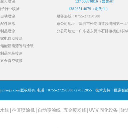
空航天喷涂
137 6037 0816
（曹先生）
电子行业喷涂
138 2651 4079（谢先生）
金自动喷涂
服务热线：0755-27250588
车配件喷涂
总公司地址：深圳市松岗街道沙埔围第一工业
胶制品喷涂
分公司地址：广东省东莞市石排镇横山村砖窑
能家电自动喷涂
伏储能新能源智能涂装
璃制品包装喷涂
胶五金真空镀膜
 juhaojx.com 版权所有.
电话：0755-2725 0588 / 2705 2055
技术支持：
巨豪智
水线
|
往复喷涂机
|
自动喷涂线
|
五金喷粉线
|
UV光固化设备
|
隧