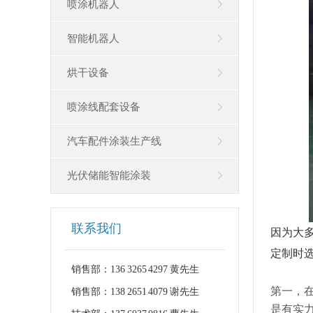
喷涂机器人
三轴往复喷涂机
在线单轴往复喷涂机
五轴往复喷涂机
六轴往复喷涂机
智能机器人
在线式喷涂机器人
挂壁式喷涂机器人
上下往复机
烘干设备
码垛机器人
点焊机器人
喷涂线配套设备
防爆工业烤箱
恒温恒湿烤箱
隧道式烘干线
UV光固化涂装设备
汽车配件涂装生产线
供风净化系统
除尘系统
喷枪设备
喷涂供油系统
光伏储能智能涂装
喷柜设备
电控设备
联系我们
因为大
定制时
销售部：136 3265 4297 黄先生
第一，
销售部：138 2651 4079 谢先生
是有实