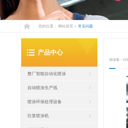
您的位置：
网站首页
»
常见问题
产品中心
阅读量：
838
整厂智能自动化喷涂
自动喷涂生产线
五金静电喷粉
真空镀膜喷涂线
单柜自动喷涂
双柜高速自动喷涂
喷涂环保处理设备
五金件
智能门锁
disk静电自动喷涂
自动化生产线
手机电脑外壳
塑胶制品
往复喷涂机
废气抽风系统
废气处理柜
玻璃瓶保温杯系列产品
餐具包装盒
净化喷涂车间
废水循环处理系统