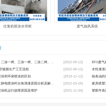
往复机喷涂水帘柜
废气抽风系统
读
[2022-09-12]
一涂一烤、二涂一烤、三涂一烤、二涂二烤、三涂两烤、四涂两烤...
RTO废
[2022-08-12]
真空镀膜生产工艺流程
水性漆渣
[2019-11-12]
喷涂和环保喷涂的区别
链条油的
[2022-03-25]
汽车保险杠静电喷涂时尖角滴漆原因分析及解决办法
家具喷塑
[2021-11-04]
喷涂机运行故障原因及维护
塑胶件表