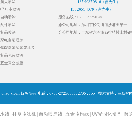
空航天喷涂
137 6037 0816
（曹先生）
电子行业喷涂
138 2651 4079（谢先生）
金自动喷涂
服务热线：0755-27250588
车配件喷涂
总公司地址：深圳市松岗街道沙埔围第一工业
胶制品喷涂
分公司地址：广东省东莞市石排镇横山村砖窑
能家电自动喷涂
伏储能新能源智能涂装
璃制品包装喷涂
胶五金真空镀膜
 juhaojx.com 版权所有.
电话：0755-2725 0588 / 2705 2055
技术支持：
巨豪智
水线
|
往复喷涂机
|
自动喷涂线
|
五金喷粉线
|
UV光固化设备
|
隧