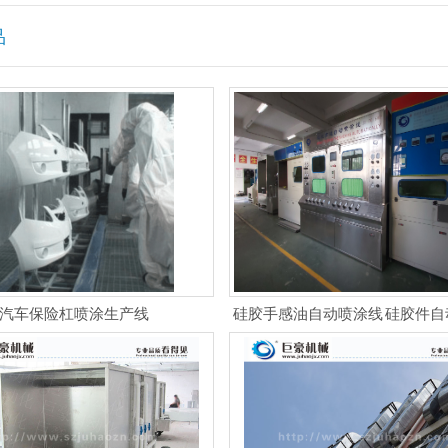
品
汽车保险杠喷涂生产线
硅胶手感油自动喷涂线 硅胶件自