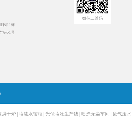
微信二维码
园11栋
头51号
能
道烘干炉
|
喷漆水帘柜
|
光伏喷涂生产线
|
喷涂无尘车间
|
废气废水