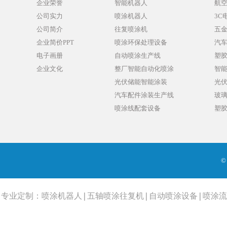
企业荣誉
智能机器人
航
公司实力
喷涂机器人
3C
公司简介
往复喷涂机
五
企业简价PPT
喷涂环保处理设备
汽
电子画册
自动喷涂生产线
塑
企业文化
整厂智能自动化喷涂
智
光伏储能智能涂装
光
汽车配件涂装生产线
玻
喷涂线配套设备
塑
©
专业定制：
喷涂机器人
|
五轴喷涂往复机
|
自动喷涂设备
|
喷涂流