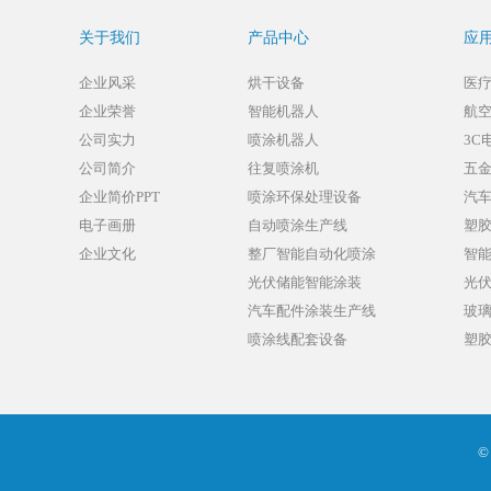
关于我们
产品中心
应
企业风采
烘干设备
医
企业荣誉
智能机器人
航
公司实力
喷涂机器人
3C
公司简介
往复喷涂机
五
企业简价PPT
喷涂环保处理设备
汽
电子画册
自动喷涂生产线
塑
企业文化
整厂智能自动化喷涂
智
光伏储能智能涂装
光
汽车配件涂装生产线
玻
喷涂线配套设备
塑
©