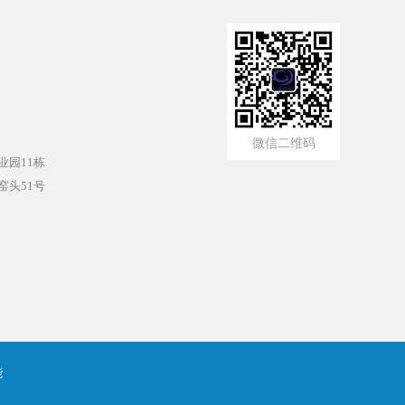
微信二维码
园11栋
头51号
能