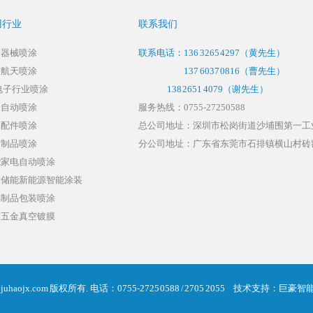
用行业
联系我们
疗器械喷涂
联系电话：
136 3265 4297
（黄先生）
空航天喷涂
137 6037 0816
（曹先生）
电子行业喷涂
138 2651 4079（谢先生）
金自动喷涂
服务热线：0755-27250588
车配件喷涂
总公司地址：深圳市松岗街道沙埔围第一工业
胶制品喷涂
分公司地址：广东省东莞市石排镇横山村砖窑
能家电自动喷涂
伏储能新能源智能涂装
璃制品包装喷涂
胶五金真空镀膜
 juhaojx.com 版权所有.
电话：0755-2725 0588 / 2705 2055
技术支持：
巨豪智