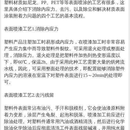
塑料材质如尼龙、PP、PET等等表面喷涂的工艺有很多，这
里具体介绍下消除内应力、去污、以及除尘和解决材质表面
涂装附着力问题的四个工艺的基本流程。
表面喷漆工艺1.消除内应力
塑料产品注塑加工时易形成内应力，在喷漆加工时非常容易
产生应力集中而导致塑料件裂纹。可采用退火处理或整面处
理，消除应力。退火处理是把塑料件加热到热变形温度以
下，即60℃，保温2h。由于采用此种工艺需要大量的烘烤流
水线，因此，可采用整面处理的技术，即配置能够消除塑件
内应力的溶液在室温下对塑件表面进行15～20min的处理即
可。
表面喷漆工艺2.去污残留
塑料件表面常沾有油污、手汗和脱模剂，它会使油漆原料附
着力变差，涂层产生龟裂、起泡和脱落。喷漆加工前应进行
除油处理。对塑料件通常用汽油或酒精清洗，然后进行化学
除油化学除油后应彻底清洗工件表面残留碱液，并用纯水最