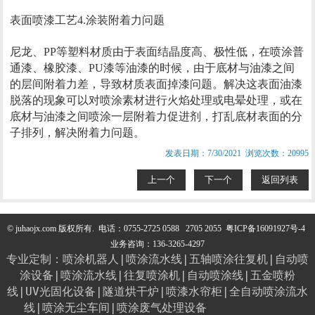
表面喷漆工艺4.涂装附着力问题
尼龙、PP等塑料材质由于表面结晶度高、极性低，在喷涂普
通漆、橡胶漆、PU漆等油漆的时候，由于底材与油漆之间
的层间附着力差，导致材质表面掉漆问题。解决这表面油漆
脱落的现象可以对喷涂素材进行火焰处理或电晕处理，或在
底材与油漆之间喷涂一层附着力促进剂，打乱底材表面的分
子排列，解决附着力问题。
发表日期：7/30/2021 浏览次数：20995
上一个
下一个
返回列表
© juhaojx.com 版权所有.
电话：0755-2725 0588 2705 2055
粤ICP备16091927号-4
业务咨询：136-3265-4297
专业定制：
喷涂机器人
|
喷涂流水线
|
五轴喷涂往复机
|
自动喷
涂设备
|
喷涂流水线
|
往复喷涂机
|
自动喷涂线
|
五金喷粉
线
|
UV光固化设备
|
隧道烘干炉
|
喷漆水帘柜
|
全自动喷涂流水
线
|
喷涂无尘车间
|
喷涂废气处理设备