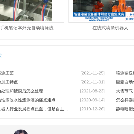
手机笔记本外壳自动喷涂线
在线式喷涂机器人
读
[2021-11-25]
喷涂工艺
喷涂输送
[2021-11-01]
涂加工特点
巨豪自动
[2021-08-23]
前处理和镀膜后怎么处理
大雪节气
[2020-09-14]
油性漆改水性漆涂装的痛点难点
怎么样选
[2019-12-26]
我国工业机器人行业发展拐点已至，但是自主创新才是王道
静电喷塑