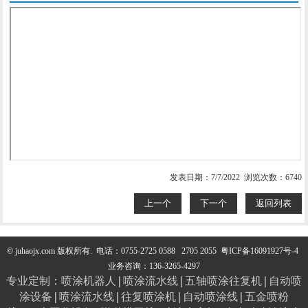
发表日期：7/7/2022 浏览次数：6740
上一个
下一个
返回列表
© juhaojx.com 版权所有.
电话：0755-2725 0588 2705 2055
粤ICP备16091927号-4
业务咨询：136-3265-4297
专业定制：
喷涂机器人
|
喷涂流水线
|
五轴喷涂往复机
|
自动喷
涂设备
|
喷涂流水线
|
往复喷涂机
|
自动喷涂线
|
五金喷粉